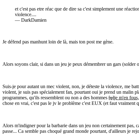
et c'est pas etre réac que de dire sa c'est simplement une réacti
violence....
— DarkDamien
Je défend pas manhunt loin de là, mais ton post me gène.
Alors soyons clair, si dans un jeu je peux démembrer un gars (solder of f
Suis-je pour autant un mec violent, non, je déteste la violence, me batt
violent, je suis pas spécialement fan, pourtant oui je prend un malin 
programmes, qu'ils ressemblent ou non a des hommes
[u]
je m'en fous,
chose en vrai, c'est pas le jv le problème c'est EUX (et faut vraiment q
Alors m'indigner pour la barbarie dans un jeu non certainement pas, ca
passe... Ca semble pas choqué grand monde pourtant, d'ailleurs je rejo