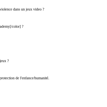
 violence dans un jeux video ?
cademy
[/color]
?
 jeux ?
protection de l'enfance/humanité.