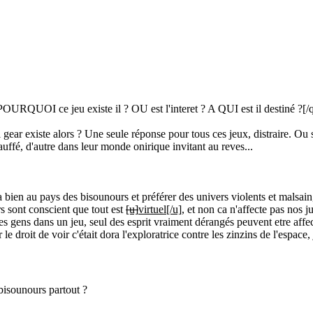
ot POURQUOI ce jeu existe il ? OU est l'interet ? A QUI est il destiné ?
[/
gear existe alors ? Une seule réponse pour tous ces jeux, distraire. Ou se
hauffé, d'autre dans leur monde onirique invitant au reves...
a bien au pays des bisounours et préférer des univers violents et malsain,
s sont conscient que tout est
[u]
virtuel
[/u]
, et non ca n'affecte pas nos 
 gens dans un jeu, seul des esprit vraiment dérangés peuvent etre affect
e droit de voir c'était dora l'exploratrice contre les zinzins de l'espace,
bisounours partout ?