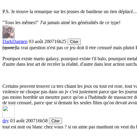
P.S. Je trouve la remarque sur les jeunes de banlieue un rien déplacé...
"Tous les mêmes!" J'ai jamais aimé les généralités de ce type!
DarkDamien
03 août 2007
16h25
Citer
[quote]
la vrai question n'est pas ce jeu doit il etre censuré mais plut
Pourquoi existe mario galaxy, pourquoi existe t'il halo, pourquoi metal 
d'autre dans leur art de recréer la réalité, d'autre dans leur action surc
Certains peuvent trouver ca tres chiant les jeux ou tout est rose, tout v
violence ne choque pas dans un jv c'est justement parce que les joueur
pas moins horrible un meurtre parce qu'on a l'habitude de massacrer des
de tout censuré, parce que si demain les seules films qu'on devait avoir l
dry
03 août 2007
16h58
Citer
tout est noir ou blanc chez vous ? si on aime pas manhunt on veut du 