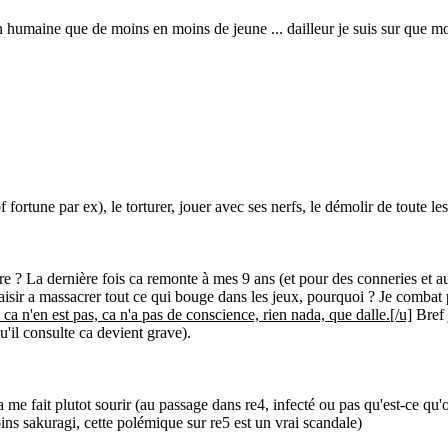
on humaine que de moins en moins de jeune ... dailleur je suis sur que mo
ortune par ex), le torturer, jouer avec ses nerfs, le démolir de toute les
re ? La dernière fois ca remonte à mes 9 ans (et pour des conneries et aut
plaisir a massacrer tout ce qui bouge dans les jeux, pourquoi ? Je comba
 ca n'en est pas, ca n'a pas de conscience, rien nada, que dalle.
[/u]
Bref 
u'il consulte ca devient grave).
 me fait plutot sourir (au passage dans re4, infecté ou pas qu'est-ce qu
ins sakuragi, cette polémique sur re5 est un vrai scandale)