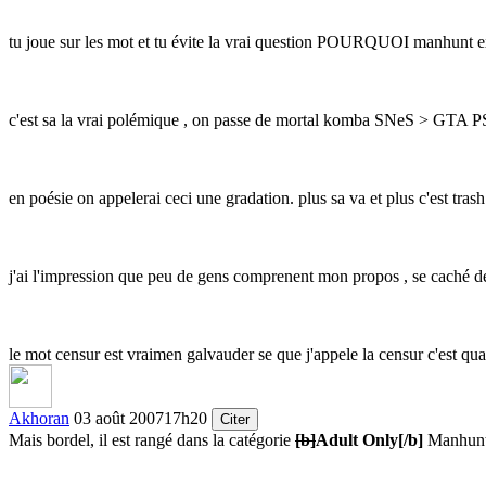
tu joue sur les mot et tu évite la vrai question POURQUOI manhunt exis
c'est sa la vrai polémique , on passe de mortal komba SNeS > GTA 
en poésie on appelerai ceci une gradation. plus sa va et plus c'est trash
j'ai l'impression que peu de gens comprenent mon propos , se caché derie
le mot censur est vraimen galvauder se que j'appele la censur c'est q
Akhoran
03 août 2007
17h20
Citer
Mais bordel, il est rangé dans la catégorie
[b]
Adult Only
[/b]
Manhunt