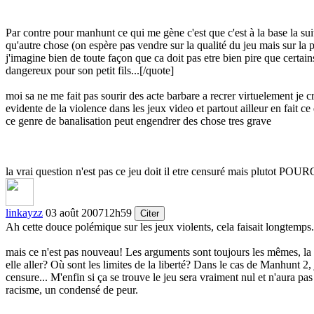
Par contre pour manhunt ce qui me gène c'est que c'est à la base la sui
qu'autre chose (on espère pas vendre sur la qualité du jeu mais sur la 
j'imagine bien de toute façon que ca doit pas etre bien pire que certai
dangereux pour son petit fils...
[/quote]
moi sa ne me fait pas sourir des acte barbare a recrer virtuelement je 
evidente de la violence dans les jeux video et partout ailleur en fait c
ce genre de banalisation peut engendrer des chose tres grave
la vrai question n'est pas ce jeu doit il etre censuré mais plutot POURQ
linkayzz
03 août 2007
12h59
Citer
Ah cette douce polémique sur les jeux violents, cela faisait longtemps.
mais ce n'est pas nouveau! Les arguments sont toujours les mêmes, la plu
elle aller? Où sont les limites de la liberté? Dans le cas de Manhunt 2,
censure... M'enfin si ça se trouve le jeu sera vraiment nul et n'aura pas
racisme, un condensé de peur.