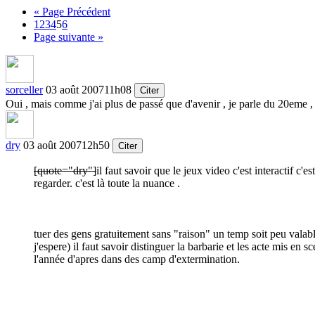
« Page Précédent
1
2
3
4
5
6
Page suivante »
sorceller
03 août 2007
11h08
Citer
Oui , mais comme j'ai plus de passé que d'avenir , je parle du 20eme , 
dry
03 août 2007
12h50
Citer
[quote="dry"]
il faut savoir que le jeux video c'est interactif c'
regarder. c'est là toute la nuance .
tuer des gens gratuitement sans "raison" un temp soit peu valable
j'espere) il faut savoir distinguer la barbarie et les acte mis en
l'année d'apres dans des camp d'extermination.