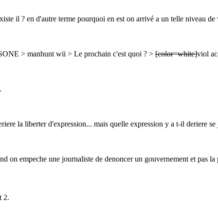
te il ? en d'autre terme pourquoi en est on arrivé a un telle niveau de
PSONE > manhunt wii > Le prochain c'est quoi ? >
[color=white]
viol a
.
re la liberter d'expression... mais quelle expression y a t-il deriere se
uand on empeche une journaliste de denoncer un gouvernement et pas la 
 2.