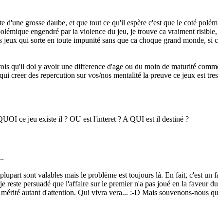
te d'une grosse daube, et que tout ce qu'il espère c'est que le coté pol
polémique engendré par la violence du jeu, je trouve ca vraiment risible,
ns jeux qui sorte en toute impunité sans que ca choque grand monde, si c
crois qu'il doi y avoir une difference d'age ou du moin de maturité comme
e qui creer des repercution sur vos/nos mentalité la preuve ce jeux est tr
UOI ce jeu existe il ? OU est l'interet ? A QUI est il destiné ?
..
part sont valables mais le problème est toujours là. En fait, c'est un fa
 je reste persuadé que l'affaire sur le premier n'a pas joué en la faveur
 mérité autant d'attention. Qui vivra vera...
:-D
Mais souvenons-nous que l