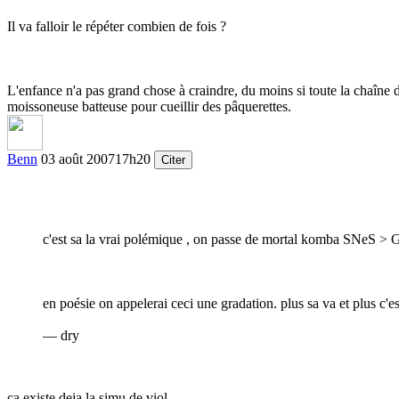
Il va falloir le répéter combien de fois ?
L'enfance n'a pas grand chose à craindre, du moins si toute la chaîne de
moissoneuse batteuse pour cueillir des pâquerettes.
Benn
03 août 2007
17h20
Citer
c'est sa la vrai polémique , on passe de mortal komba SNeS 
en poésie on appelerai ceci une gradation. plus sa va et plus c'es
— dry
ca existe deja la simu de viol...