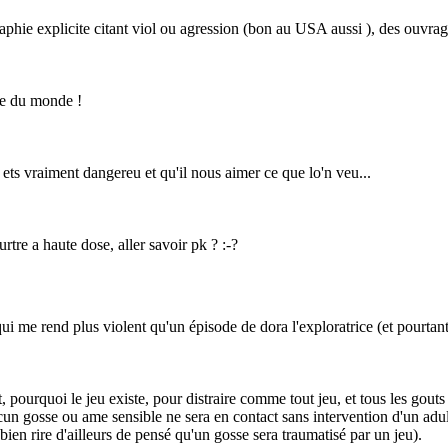
graphie explicite citant viol ou agression (bon au USA aussi ), des ouvra
use du monde !
 ets vraiment dangereu et qu'il nous aimer ce que lo'n veu...
tre a haute dose, aller savoir pk ?
:-?
 qui me rend plus violent qu'un épisode de dora l'exploratrice (et pourtan
t, pourquoi le jeu existe, pour distraire comme tout jeu, et tous les gouts
aucun gosse ou ame sensible ne sera en contact sans intervention d'un ad
ien rire d'ailleurs de pensé qu'un gosse sera traumatisé par un jeu).