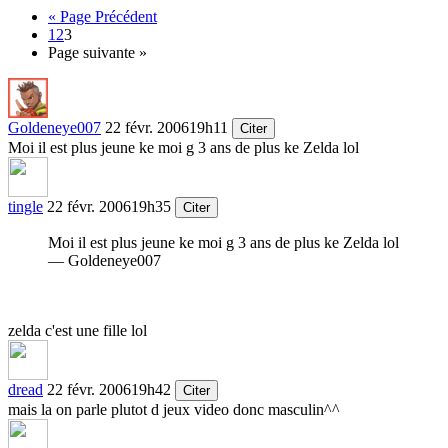
« Page Précédent
1
2
3
Page suivante »
Goldeneye007
22 févr. 2006
19h11
Citer
Moi il est plus jeune ke moi g 3 ans de plus ke Zelda lol
tingle
22 févr. 2006
19h35
Citer
Moi il est plus jeune ke moi g 3 ans de plus ke Zelda lol
— Goldeneye007
zelda c'est une fille lol
dread
22 févr. 2006
19h42
Citer
mais la on parle plutot d jeux video donc masculin^^