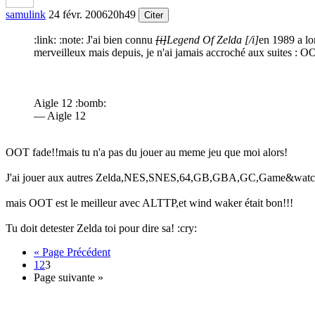
samulink
24 févr. 2006
20h49
Citer
:link:
:note:
J'ai bien connu
[i]
Legend Of Zelda
[/i]
en 1989 a lo
merveilleux mais depuis, je n'ai jamais accroché aux suites : OO
Aigle 12
:bomb:
— Aigle 12
OOT fade!!mais tu n'a pas du jouer au meme jeu que moi alors!
J'ai jouer aux autres Zelda,NES,SNES,64,GB,GBA,GC,Game&watch
mais OOT est le meilleur avec ALTTP,et wind waker était bon!!!
Tu doit detester Zelda toi pour dire sa!
:cry:
« Page Précédent
1
2
3
Page suivante »