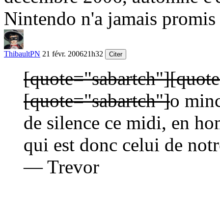
Nintendo n'a jamais promis u
ThibaultPN
21 févr. 2006
21h32
Citer
[quote="sabartch"]
[quot
[quote="sabartch"]
o minc
de silence ce midi, en ho
qui est donc celui de not
— Trevor