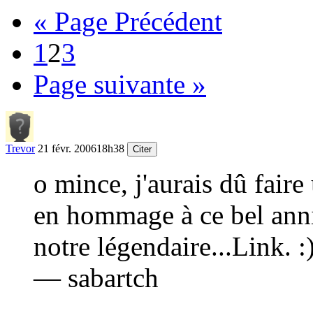
« Page Précédent
1
2
3
Page suivante »
Trevor
21 févr. 2006
18h38
Citer
o mince, j'aurais dû faire
en hommage à ce bel anniv
notre légendaire...Link.
:
— sabartch