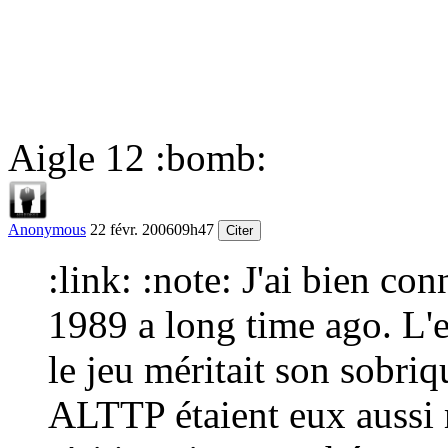
Aigle 12
:bomb:
Anonymous
22 févr. 2006
09h47
Citer
:link:
:note:
J'ai bien co
1989 a long time ago. L'e
le jeu méritait son sobri
ALTTP étaient eux aussi 