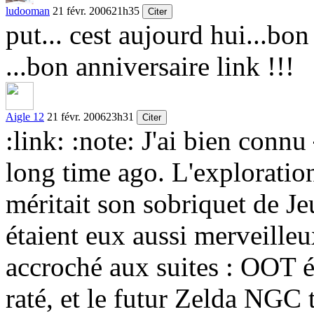
ludooman
21 févr. 2006
21h35
Citer
put... cest aujourd hui...bon
...bon anniversaire link !!!
Aigle 12
21 févr. 2006
23h31
Citer
:link:
:note:
J'ai bien connu
long time ago. L'exploration 
méritait son sobriquet de 
étaient eux aussi merveilleu
accroché aux suites : OOT é
raté, et le futur Zelda NGC 