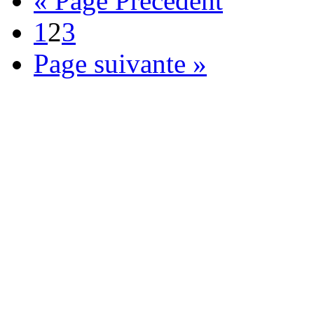
« Page Précédent
1
2
3
Page suivante »