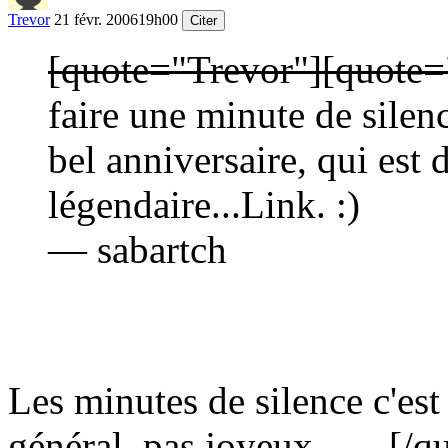
Trevor
21 févr. 2006
19h00
Citer
[quote="Trevor"]
[quote=
faire une minute de sile
bel anniversaire, qui est 
légendaire...Link.
:)
— sabartch
Les minutes de silence c'es
général, pas joyeux -__-
[/q