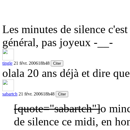
Les minutes de silence c'es
général, pas joyeux -__-
tingle
21 févr. 2006
18h48
Citer
olala 20 ans déjà et dire que 
sabartch
21 févr. 2006
18h48
Citer
[quote="sabartch"]
o minc
de silence ce midi, en ho