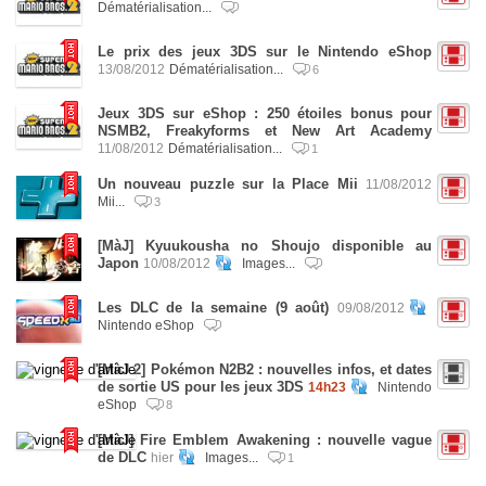
Dématérialisation...
Le prix des jeux 3DS sur le Nintendo eShop
13/08/2012
Dématérialisation...
6
Jeux 3DS sur eShop : 250 étoiles bonus pour
NSMB2, Freakyforms et New Art Academy
11/08/2012
Dématérialisation...
1
Un nouveau puzzle sur la Place Mii
11/08/2012
Mii...
3
[MàJ] Kyuukousha no Shoujo disponible au
Japon
10/08/2012
Images...
Les DLC de la semaine (9 août)
09/08/2012
Nintendo eShop
[MàJ 2] Pokémon N2B2 : nouvelles infos, et dates
de sortie US pour les jeux 3DS
14h23
Nintendo
eShop
8
[MàJ] Fire Emblem Awakening : nouvelle vague
de DLC
hier
Images...
1