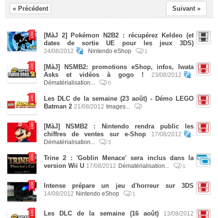
« Précédent
Suivant »
[MàJ 2] Pokémon N2B2 : récupérez Keldeo (et
dates de sortie UE pour les jeux 3DS)
24/08/2012
Nintendo eShop
1
[MàJ] NSMB2: promotions eShop, infos, Iwata
Asks et vidéos à gogo !
23/08/2012
Dématérialisation...
0
Les DLC de la semaine (23 août) - Démo LEGO
Batman 2
21/08/2012
Images...
[MàJ] NSMB2 : Nintendo rendra public les
chiffres de ventes sur e-Shop
17/08/2012
Dématérialisation...
3
Trine 2 : 'Goblin Menace' sera inclus dans la
version Wii U
17/08/2012
Dématérialisation...
1
Intense prépare un jeu d'horreur sur 3DS
14/08/2012
Nintendo eShop
1
Les DLC de la semaine (16 août)
13/08/2012