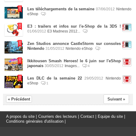
Les téléchargements de la semaine
07/06/2012
Nintendo
eShop
E3 : trailers et infos sur l'e-Shop de la 3DS !
01/06/2012
E3 Madness 2012...
Zen Studios annonce CastleStorm sur consoles
Nintendo
31/05/2012
Nintendo eShop
Ikkitousen Smash Heroes! le 6 juin sur l'eShop
japonais
30/05/2012
Images...
4
Les DLC de la semaine 22
29/05/2012
Nintendo
eShop
1
« Précédent
Suivant »
A propos du site
|
Courriers des lecteurs
|
Contact
|
Equipe du site
|
Conditions générales d'utilisation
|