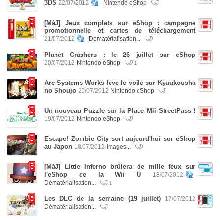
3DS
22/07/2012
Nintendo eShop
[MàJ] Jeux complets sur eShop : campagne
promotionnelle et cartes de téléchargement
21/07/2012
Dématérialisation...
Planet Crashers : le 26 juillet sur eShop
20/07/2012
Nintendo eShop
1
Arc Systems Works lève le voile sur Kyuukousha
no Shoujo
20/07/2012
Nintendo eShop
Un nouveau Puzzle sur la Place Mii StreetPass !
19/07/2012
Nintendo eShop
Escape! Zombie City sort aujourd'hui sur eShop
au Japon
18/07/2012
Images...
[MàJ] Little Inferno brûlera de mille feux sur
l'eShop de la Wii U
18/07/2012
Dématérialisation...
1
Les DLC de la semaine (19 juillet)
17/07/2012
Dématérialisation...