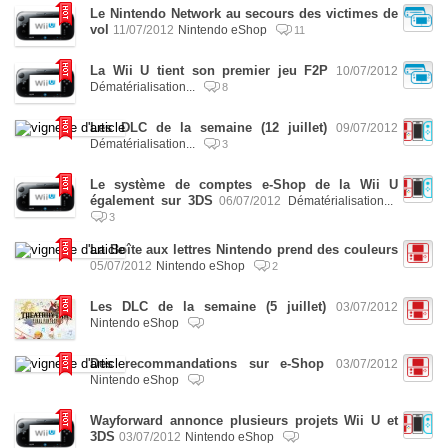
Le Nintendo Network au secours des victimes de
vol
11/07/2012
Nintendo eShop
11
La Wii U tient son premier jeu F2P
10/07/2012
Dématérialisation...
8
Les DLC de la semaine (12 juillet)
09/07/2012
Dématérialisation...
3
Le système de comptes e-Shop de la Wii U
également sur 3DS
06/07/2012
Dématérialisation...
3
La Boîte aux lettres Nintendo prend des couleurs
05/07/2012
Nintendo eShop
2
Les DLC de la semaine (5 juillet)
03/07/2012
Nintendo eShop
Des recommandations sur e-Shop
03/07/2012
Nintendo eShop
Wayforward annonce plusieurs projets Wii U et
3DS
03/07/2012
Nintendo eShop