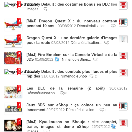
Bravely Default : des costumes bonus en DLC
hier
Images...
[MàJ] Dragon Quest X : du nouveau contenu
pendant 10 ans !
03/08/2012
Dématérialisation...
Dragon Quest X : une dernière galerie d'images
pour la route
02/08/2012
Dématérialisation...
[MàJ] Fire Emblem sur la Console Virtuelle de la
3DS
01/08/2012
Nintendo eShop...
Bravely Default : des combats plus fluides et plus
rapides
31/07/2012
Nintendo eShop
2
Les DLC de la semaine (2 août)
30/07/2012
Dématérialisation...
0
Jeux 3DS sur eShop : ça coince un peu au
lancement
30/07/2012
Dématérialisation...
1
[MàJ] Kyuukousha no Shoujo : site complet,
trailer, images et démo eShop
26/07/2012
Images...
1