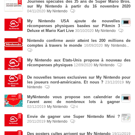
Journées spéciales des 35 ans de Super Mario Bros.
sur My Nintendo à partir du 16 novembre 2020
04/11/2020
My Nintendo
My Nintendo USA ajoute de nouvelles
récompenses physiques basées sur Pikmin 3
Deluxe et Mario Kart Live
30/10/2020
My Nintendo
Nintendo confirme avoir atteint les 200 millions de
comptes à travers le monde
16/09/2020
My Nintendo...
My Nintendo aux Etats-Unis propose à nouveau des
récompenses physiques
12/09/2020
My Nintendo
De nouvelles tenues exclusives sur My Nintendo pour
les joueurs nord-américains. Et nous ?
23/12/2019
My
Nintendo
MyNintendo vous propose son calendrier de
l'avent avec de nombreux lots à gagner
02/12/2019
My Nintendo
4
Envie de gagner une Super Nintendo Mini ?
20/11/2019
My Nintendo
Des posters cultes arrivent sur My Nintendo
19/11/2019