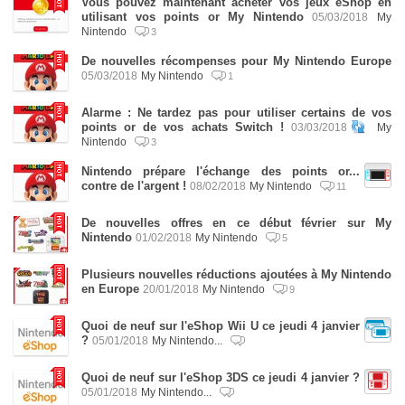
Vous pouvez maintenant acheter vos jeux eShop en
utilisant vos points or My Nintendo
05/03/2018
My
Nintendo
3
De nouvelles récompenses pour My Nintendo Europe
05/03/2018
My Nintendo
1
Alarme : Ne tardez pas pour utiliser certains de vos
points or de vos achats Switch !
03/03/2018
My
Nintendo
3
Nintendo prépare l'échange des points or...
contre de l'argent !
08/02/2018
My Nintendo
11
De nouvelles offres en ce début février sur My
Nintendo
01/02/2018
My Nintendo
5
Plusieurs nouvelles réductions ajoutées à My Nintendo
en Europe
20/01/2018
My Nintendo
9
Quoi de neuf sur l'eShop Wii U ce jeudi 4 janvier
?
05/01/2018
My Nintendo...
Quoi de neuf sur l'eShop 3DS ce jeudi 4 janvier ?
05/01/2018
My Nintendo...