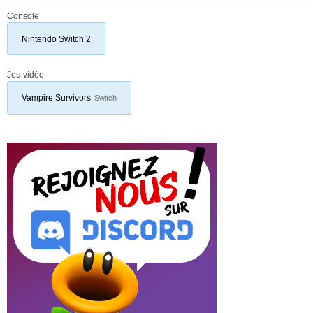
Console
Nintendo Switch 2
Jeu vidéo
Vampire Survivors
Switch