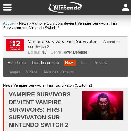
Accueil
› News
› Vampire Survivors devient Vampire Survivors: First
Survivaton sur Nintendo Switch 2
Vampire Survivors: First Survivaton
A paraître
sur
Switch 2
Editeur
NC
Genre
Tower Defense
Hub du jeu
Tous les articles
News
Test
Preview
Images
Vidéos
Avis des visiteurs
News Vampire Survivors: First Survivaton (Switch 2)
VAMPIRE SURVIVORS
DEVIENT VAMPIRE
SURVIVORS: FIRST
SURVIVATON SUR
NINTENDO SWITCH 2