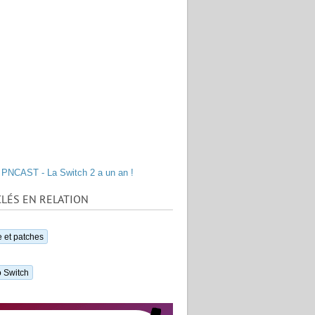
PNCAST - La Switch 2 a un an !
LÉS EN RELATION
 et patches
 Switch