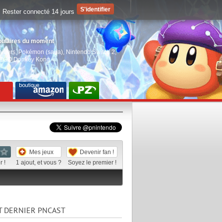
Rester connecté 14 jours
pulaires du moment
aiders
,
Pokémon (saga)
,
Nintendo Switch 2
,
EGO Donkey Kong
Mes jeux
Devenir fan !
 !
1
ajout, et vous ?
Soyez le premier !
T DERNIER PNCAST