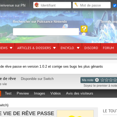
ienvenue sur PN
Rechercher sur Puissance Nintendo
Termes po
Splatoon R
EA FC27
,
L
VIEWS
ARTICLES & DOSSIERS
ENCYCLO.
DISCORD
FORUM
de rêve passe en version 1.0.2 et corrige ses bugs les plus gênants
e de rêve
Disponible sur
Switch
Ma note
e vie
Soyez le premier à noter
Test
Preview
Images
Vidéos
Avis des visiteurs
witch)
LE TOU
E VIE DE RÊVE PASSE