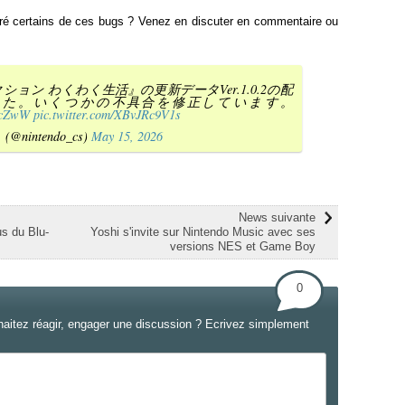
ré certains de ces bugs ? Venez en discuter en commentaire ou
ョン わくわく生活』の更新データVer.1.0.2の配
した。いくつかの不具合を修正しています。
XKcZwW
pic.twitter.com/XBvJRc9V1s
nintendo_cs)
May 15, 2026
News suivante
us du Blu-
Yoshi s'invite sur Nintendo Music avec ses
versions NES et Game Boy
0
haitez réagir, engager une discussion ? Ecrivez simplement