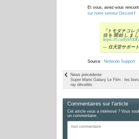
Et vous, aviez-vous rencont
sur notre serveur Discord
!
『トモダチコレクシ
信を開始しま
https://t.co/IySN
— 任天堂サポート (@
Source :
Nintendo Support
News précédente
Super Mario Galaxy Le Film : les bon
ray dévoilés
Commentaires sur l'article
Cet article vous a intéressé ? Vous sou
un commentaire.