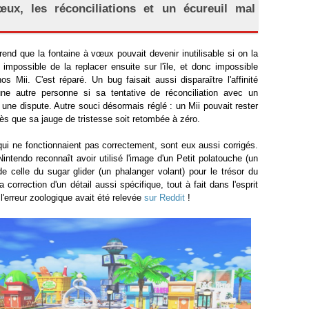
ux, les réconciliations et un écureuil mal
rend que la fontaine à vœux pouvait devenir inutilisable si on la
: impossible de la replacer ensuite sur l'île, et donc impossible
s Mii. C'est réparé. Un bug faisait aussi disparaître l'affinité
ne autre personne si sa tentative de réconciliation avec un
 une dispute. Autre souci désormais réglé : un Mii pouvait rester
ès que sa jauge de tristesse soit retombée à zéro.
qui ne fonctionnaient pas correctement, sont eux aussi corrigés.
Nintendo reconnaît avoir utilisé l'image d'un Petit polatouche (un
de celle du sugar glider (un phalanger volant) pour le trésor du
orrection d'un détail aussi spécifique, tout à fait dans l'esprit
l'erreur zoologique avait été relevée
sur Reddit
!