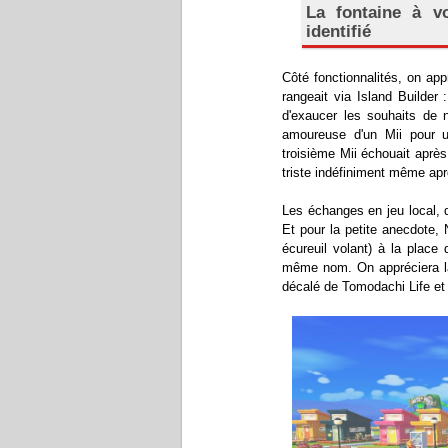
La fontaine à vœ
identifié
Côté fonctionnalités, on app
rangeait via Island Builder 
d'exaucer les souhaits de no
amoureuse d'un Mii pour u
troisième Mii échouait après
triste indéfiniment même apr
Les échanges en jeu local, 
Et pour la petite anecdote, 
écureuil volant) à la place 
même nom. On appréciera la c
décalé de Tomodachi Life et 