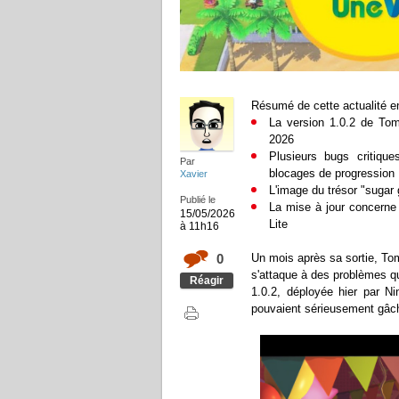
Résumé de cette actualité en
La version 1.0.2 de Tom
2026
Plusieurs bugs critiqu
Par
blocages de progression
Xavier
L'image du trésor "sugar g
Publié le
La mise à jour concerne 
15/05/2026
Lite
à 11h16
0
Un mois après sa sortie, Tom
s'attaque à des problèmes qu
Réagir
1.0.2, déployée hier par Nin
pouvaient sérieusement gâch