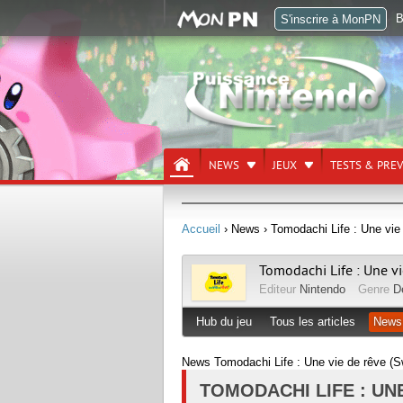
B
S'inscrire à MonPN
NEWS
JEUX
TESTS & PRE
Accueil
› News
› Tomodachi Life : Une vie 
Tomodachi Life : Une vi
Editeur
Nintendo
Genre
D
Hub du jeu
Tous les articles
News
News Tomodachi Life : Une vie de rêve (S
TOMODACHI LIFE : UN