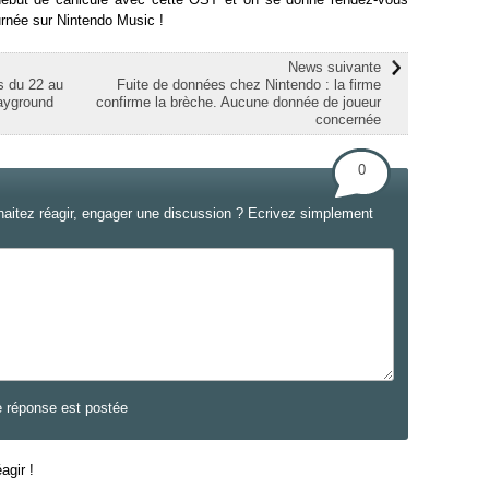
urnée sur Nintendo Music !
News suivante
s du 22 au
Fuite de données chez Nintendo : la firme
layground
confirme la brèche. Aucune donnée de joueur
concernée
0
haitez réagir, engager une discussion ? Ecrivez simplement
e réponse est postée
agir !