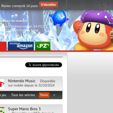
Rester connecté 14 jours
pulaires du moment
aiders
,
Pokémon (saga)
,
EA FC27
,
witch 2
,
LEGO Donkey Kong
Nintendo Music
Disponible
sur
mobile
depuis le 31/10/2024
 jeu
Tous les articles
News
+
Super Mario Bros 3