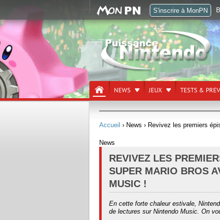
B
S'inscrire à MonPN
NEWS
JEUX
TESTS & PRE
Accueil
› News
› Revivez les premiers ép
News
REVIVEZ LES PREMIER
SUPER MARIO BROS A
MUSIC !
En cette forte chaleur estivale, Nintend
de lectures sur Nintendo Music. On vous