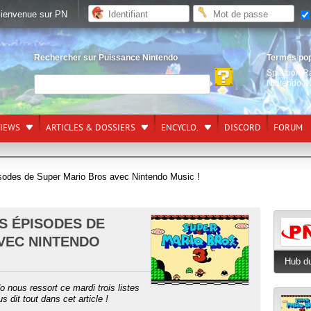
ienvenue sur PN
Rechercher sur Puissance Nintendo
Termes po
Splatoon R
Nintendo S
VIEWS
ARTICLES & DOSSIERS
ENCYCLO.
DISCORD
FORUM
isodes de Super Mario Bros avec Nintendo Music !
S ÉPISODES DE
VEC NINTENDO
Hub du
o nous ressort ce mardi trois listes
 dit tout dans cet article !