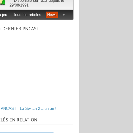
Disponible sur
NES
depuis le
29/08/1991
 jeu
Tous les articles
News
+
T DERNIER PNCAST
PNCAST - La Switch 2 a un an !
LÉS EN RELATION