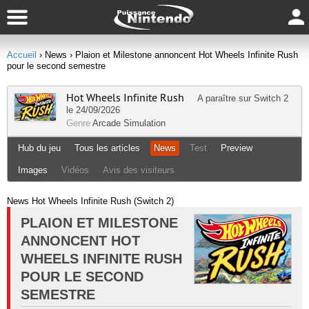
Accueil
› News
› Plaion et Milestone annoncent Hot Wheels Infinite Rush
pour le second semestre
Hot Wheels Infinite Rush
A paraître sur
Switch 2
le 24/09/2026
Genre
Arcade
Simulation
Hub du jeu
Tous les articles
News
Test
Preview
Images
Vidéos
Avis des visiteurs
News Hot Wheels Infinite Rush (Switch 2)
PLAION ET MILESTONE
ANNONCENT HOT
WHEELS INFINITE RUSH
POUR LE SECOND
SEMESTRE