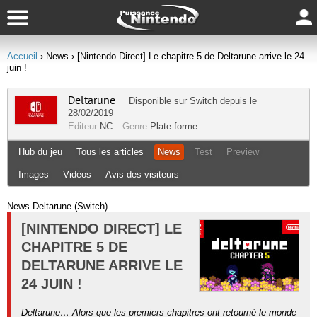
Accueil
› News
› [Nintendo Direct] Le chapitre 5 de Deltarune arrive le 24
juin !
Deltarune
Disponible sur
Switch
depuis le
28/02/2019
Editeur
NC
Genre
Plate-forme
Hub du jeu
Tous les articles
News
Test
Preview
Images
Vidéos
Avis des visiteurs
News Deltarune (Switch)
[NINTENDO DIRECT] LE
CHAPITRE 5 DE
DELTARUNE ARRIVE LE
24 JUIN !
Deltarune… Alors que les premiers chapitres ont retourné le monde