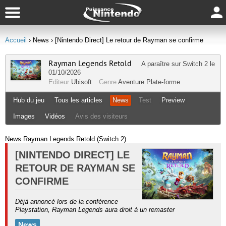
Accueil
› News
› [Nintendo Direct] Le retour de Rayman se confirme
Rayman Legends Retold
A paraître sur
Switch 2
le
01/10/2026
Editeur
Ubisoft
Genre
Aventure
Plate-forme
Hub du jeu
Tous les articles
News
Test
Preview
Images
Vidéos
Avis des visiteurs
News Rayman Legends Retold (Switch 2)
[NINTENDO DIRECT] LE
RETOUR DE RAYMAN SE
CONFIRME
Déjà annoncé lors de la conférence
Playstation, Rayman Legends aura droit à un remaster
News