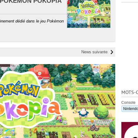
S POKÉMON POKOPIA
ènement dédié dans le jeu Pokémon
News suivante
MOTS-C
Console
Nintendo