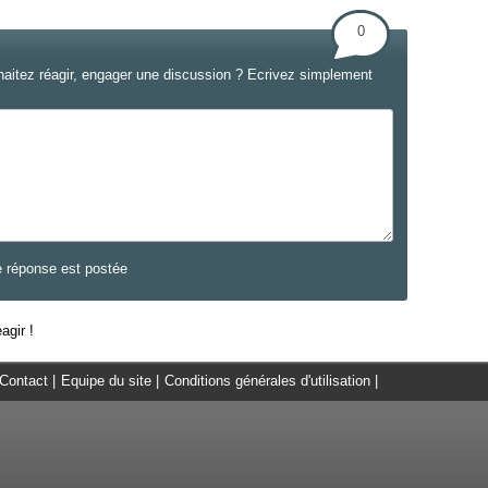
0
haitez réagir, engager une discussion ? Ecrivez simplement
e réponse est postée
agir !
Contact
|
Equipe du site
|
Conditions générales d'utilisation
|