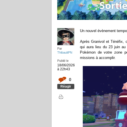
Un nouvel évènement tempor
Après Granivol et Ténéfix, c
qui aura lieu du 23 juin au
Par
Pokémon de votre zone po
ThibaultPN
missions à accomplir.
Publié le
18/06/2026
à 22h43
0
Réagir