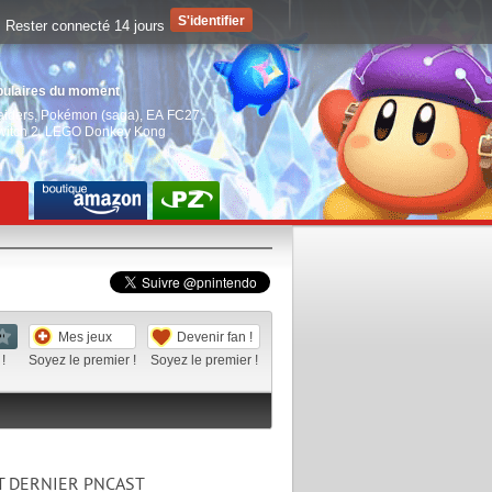
Rester connecté 14 jours
pulaires du moment
aiders
,
Pokémon (saga)
,
EA FC27
,
witch 2
,
LEGO Donkey Kong
Mes jeux
Devenir fan !
!
Soyez le premier !
Soyez le premier !
T DERNIER PNCAST