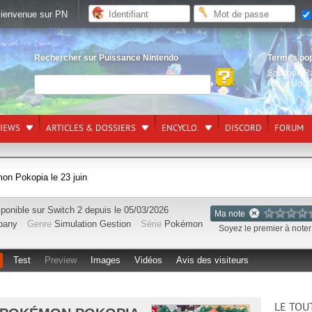
ienvenue sur PN
Rechercher sur Puissance Nintendo
Termes po
Splatoon R
Nintendo S
VIEWS
ARTICLES & DOSSIERS
ENCYCLO.
DISCORD
FORUM
mon Pokopia le 23 juin
sponible sur
Switch 2
depuis le 05/03/2026
Ma note
pany
Genre
Simulation Gestion
Série
Pokémon
Soyez le premier à noter 
Test
Preview
Images
Vidéos
Avis des visiteurs
LE TOU