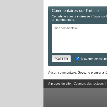
Commentaires sur l'article
Cet article vous a intéressé ? Vous sou
un commentaire.
POSTER
M'avertir lorsqu'un
Aucun commentaire. Soyez le premier à ré
A propos du site
|
Courriers des lecteurs
|