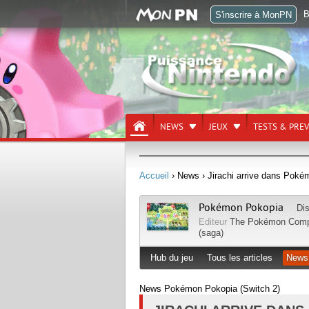
B
S'inscrire à MonPN
NEWS
JEUX
TESTS & PRE
Accueil
› News
› Jirachi arrive dans Poké
Pokémon Pokopia
Di
Editeur
The Pokémon Com
(saga)
Hub du jeu
Tous les articles
News
News Pokémon Pokopia (Switch 2)