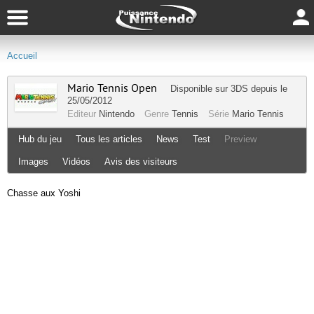
Accueil
Mario Tennis Open
Disponible sur
3DS
depuis le
25/05/2012
Editeur
Nintendo
Genre
Tennis
Série
Mario Tennis
Hub du jeu
Tous les articles
News
Test
Preview
Images
Vidéos
Avis des visiteurs
Chasse aux Yoshi