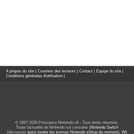
A propos du site
|
Courriers des lecteurs
|
Contact
|
Equipe du site
|
Conditions générales d'utilisation
|
© 1997-2026 Puissance Nintendo v6 - Tous droits réservés.
Toute l'actualité de Nintendo sur consoles (
Nintendo Switch
(découvrez
aussi toutes les promos Nintendo eShop du moment
),
Wii