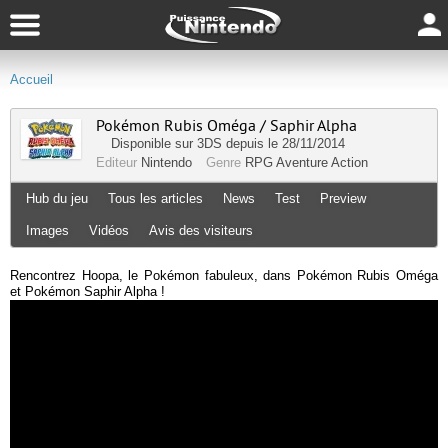
Accueil
Pokémon Rubis Oméga / Saphir Alpha
Disponible sur
3DS
depuis le 28/11/2014
Editeur
Nintendo
Genre
RPG
Aventure
Action
Hub du jeu
Tous les articles
News
Test
Preview
Images
Vidéos
Avis des visiteurs
Rencontrez Hoopa, le Pokémon fabuleux, dans Pokémon Rubis Oméga
et Pokémon Saphir Alpha !