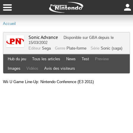
Accueil
Sonic Advance
Disponible sur
GBA
depuis le
15/03/2002
Editeur
Sega
Genre
Plate-forme
Série
Sonic (saga)
Hub du jeu
Tous les articles
News
Test
Preview
Images
Vidéos
Avis des visiteurs
Wii U Game Line-Up: Nintendo Conference (E3 2011)