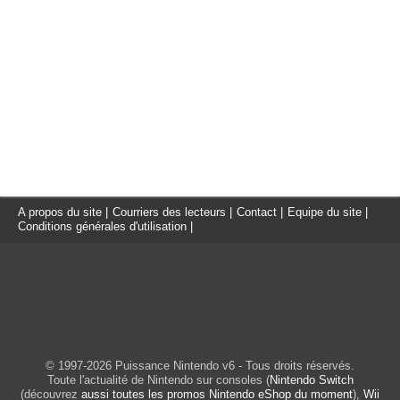
A propos du site
|
Courriers des lecteurs
|
Contact
|
Equipe du site
|
Conditions générales d'utilisation
|
© 1997-2026 Puissance Nintendo v6 - Tous droits réservés.
Toute l'actualité de Nintendo sur consoles (
Nintendo Switch
(découvrez
aussi toutes les promos Nintendo eShop du moment
),
Wii