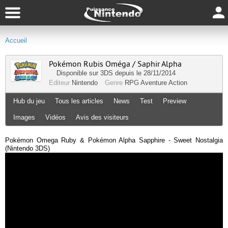
Accueil
Pokémon Rubis Oméga / Saphir Alpha
Disponible sur
3DS
depuis le 28/11/2014
Editeur
Nintendo
Genre
RPG
Aventure
Action
Hub du jeu
Tous les articles
News
Test
Preview
Images
Vidéos
Avis des visiteurs
Pokémon Omega Ruby & Pokémon Alpha Sapphire - Sweet Nostalgia
(Nintendo 3DS)