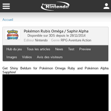
Accueil
Pokémon Rubis Oméga / Saphir Alpha
Disponible sur
3DS
depuis le 28/11/2014
Editeur
Nintendo
Genre
RPG
Aventure
Action
Hub du jeu
Tous les articles
News
Test
Preview
Images
Vidéos
Avis des visiteurs
Get Shiny Beldum for Pokémon Omega Ruby and Pokémon Alpha
Sapphire!