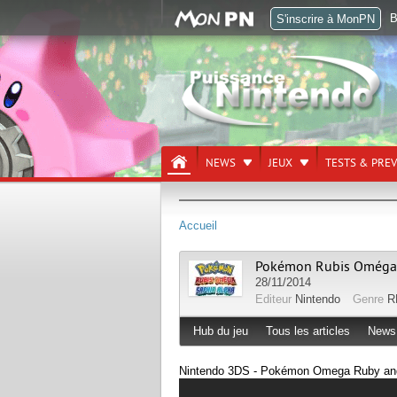
B
S'inscrire à MonPN
NEWS
JEUX
TESTS & PRE
Accueil
Pokémon Rubis Oméga 
28/11/2014
Editeur
Nintendo
Genre
R
Hub du jeu
Tous les articles
News
Nintendo 3DS - Pokémon Omega Ruby and