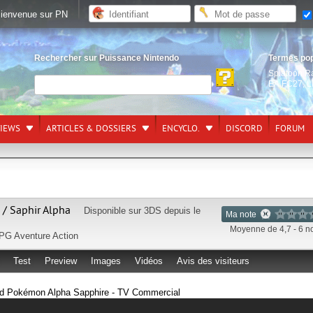
ienvenue sur PN
Rechercher sur Puissance Nintendo
Termes po
Splatoon R
EA FC27
,
L
VIEWS
ARTICLES & DOSSIERS
ENCYCLO.
DISCORD
FORUM
/ Saphir Alpha
Disponible sur
3DS
depuis le
Ma note
Moyenne de 4,7 - 6 n
PG
Aventure
Action
Test
Preview
Images
Vidéos
Avis des visiteurs
 Pokémon Alpha Sapphire - TV Commercial