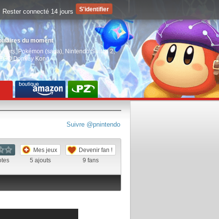
Rester connecté 14 jours
pulaires du moment
aiders
,
Pokémon (saga)
,
Nintendo Switch 2
,
EGO Donkey Kong
Suivre @pnintendo
Mes jeux
Devenir fan !
otes
5
ajouts
9
fans