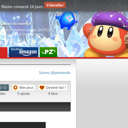
Rester connecté 14 jours
pulaires du moment
aiders
,
Pokémon (saga)
,
EA FC27
,
witch 2
,
LEGO Donkey Kong
Suivre @pnintendo
Mes jeux
Devenir fan !
otes
5
ajouts
9
fans