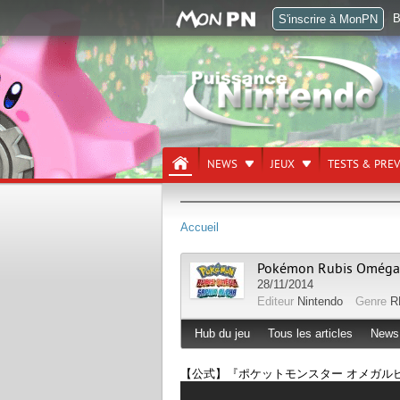
B
S'inscrire à MonPN
NEWS
JEUX
TESTS & PRE
Accueil
Pokémon Rubis Oméga 
28/11/2014
Editeur
Nintendo
Genre
R
Hub du jeu
Tous les articles
News
【公式】『ポケットモンスター オメガルビ