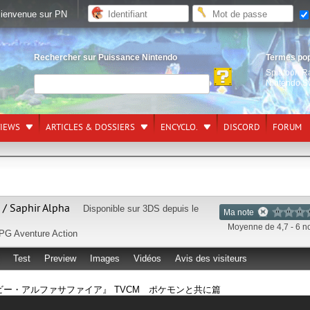
ienvenue sur PN
Rechercher sur Puissance Nintendo
Termes po
Splatoon R
Nintendo S
VIEWS
ARTICLES & DOSSIERS
ENCYCLO.
DISCORD
FORUM
/ Saphir Alpha
Disponible sur
3DS
depuis le
Ma note
Moyenne de 4,7 - 6 n
PG
Aventure
Action
Test
Preview
Images
Vidéos
Avis des visiteurs
ー・アルファサファイア』 TVCM ポケモンと共に篇