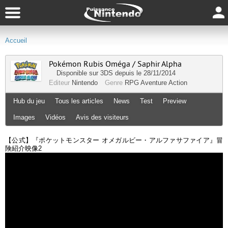
Accueil
Pokémon Rubis Oméga / Saphir Alpha
Disponible sur
3DS
depuis le 28/11/2014
Editeur
Nintendo
Genre
RPG
Aventure
Action
Hub du jeu
Tous les articles
News
Test
Preview
Images
Vidéos
Avis des visiteurs
【公式】『ポケットモンスター オメガルビー・アルファサファイア』冒
険紹介映像2