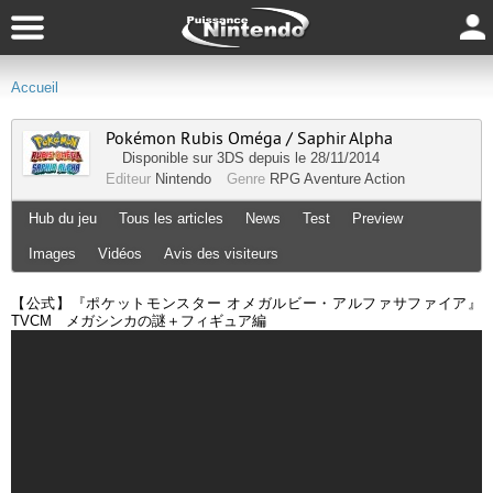
Accueil
Pokémon Rubis Oméga / Saphir Alpha
Disponible sur
3DS
depuis le 28/11/2014
Editeur
Nintendo
Genre
RPG
Aventure
Action
Hub du jeu
Tous les articles
News
Test
Preview
Images
Vidéos
Avis des visiteurs
【公式】『ポケットモンスター オメガルビー・アルファサファイア』
TVCM メガシンカの謎＋フィギュア編