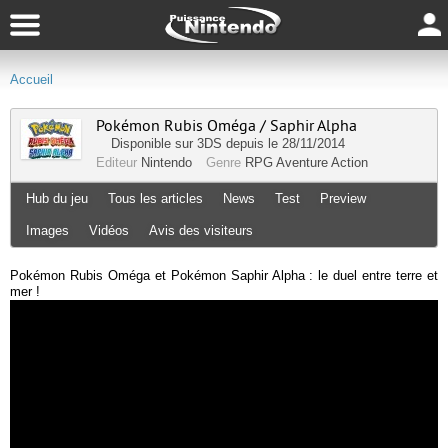
Accueil
Pokémon Rubis Oméga / Saphir Alpha
Disponible sur
3DS
depuis le 28/11/2014
Editeur
Nintendo
Genre
RPG
Aventure
Action
Hub du jeu
Tous les articles
News
Test
Preview
Images
Vidéos
Avis des visiteurs
Pokémon Rubis Oméga et Pokémon Saphir Alpha : le duel entre terre et
mer !