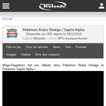
Accueil
Pokémon Rubis Oméga / Saphir Alpha
Disponible sur
3DS
depuis le 28/11/2014
Editeur
Nintendo
Genre
RPG
Aventure
Action
Hub du jeu
Tous les articles
News
Test
Preview
Images
Vidéos
Avis des visiteurs
Méga-Flagadoss fait ses débuts dans Pokémon Rubis Oméga et
Pokémon Saphir Alpha !