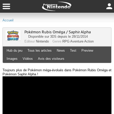
Accueil
Pokémon Rubis Oméga / Saphir Alpha
Disponible sur
3DS
depuis le 28/11/2014
Editeur
Nintendo
Genre
RPG
Aventure
Action
Hub du jeu
Tous les articles
News
Test
Preview
Images
Vidéos
Avis des visiteurs
Toujours plus de Pokémon méga-évolués dans Pokémon Rubis Oméga et
Pokémon Saphir Alpha !