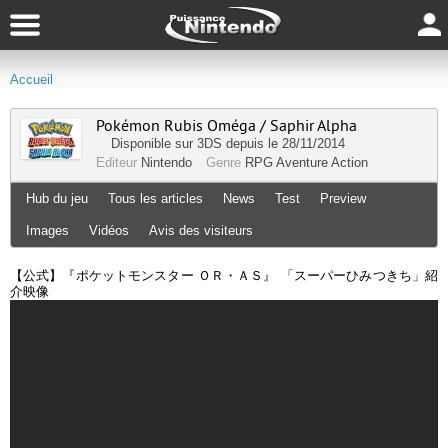
Accueil
Pokémon Rubis Oméga / Saphir Alpha
Disponible sur
3DS
depuis le 28/11/2014
Editeur
Nintendo
Genre
RPG
Aventure
Action
Hub du jeu
Tous les articles
News
Test
Preview
Images
Vidéos
Avis des visiteurs
【公式】『ポケットモンスター ＯＲ・ＡＳ』 「スーパーひみつきち」紹
介映像