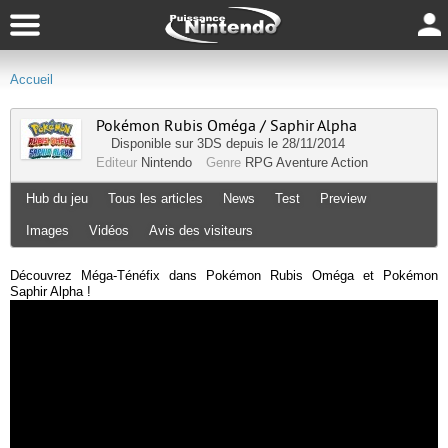
Accueil
Pokémon Rubis Oméga / Saphir Alpha
Disponible sur
3DS
depuis le 28/11/2014
Editeur
Nintendo
Genre
RPG
Aventure
Action
Hub du jeu
Tous les articles
News
Test
Preview
Images
Vidéos
Avis des visiteurs
Découvrez Méga-Ténéfix dans Pokémon Rubis Oméga et Pokémon
Saphir Alpha !