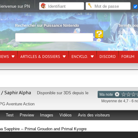
ienvenue sur PN
Rechercher sur Puissance Nintendo
Termes po
Splatoon R
EA FC27
,
L
VIEWS
ARTICLES & DOSSIERS
ENCYCLO.
DISCORD
FORUM
/ Saphir Alpha
Disponible sur
3DS
depuis le
Ma note
Moyenne de 4,7 - 6 n
PG
Aventure
Action
Test
Preview
Images
Vidéos
Avis des visiteurs
Sapphire -- Primal Groudon and Primal Kyogre