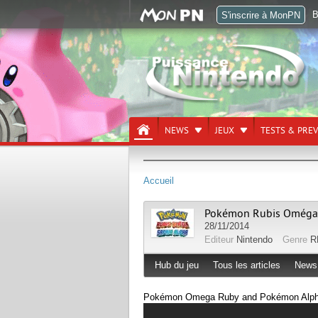
B
S'inscrire à MonPN
NEWS
JEUX
TESTS & PRE
Accueil
Pokémon Rubis Oméga 
28/11/2014
Editeur
Nintendo
Genre
R
Hub du jeu
Tous les articles
News
Pokémon Omega Ruby and Pokémon Alpha 