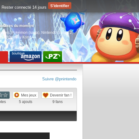
Rester connecté 14 jours
pulaires du moment
aiders
,
Pokémon (saga)
,
Nintendo Switch 2
,
EGO Donkey Kong
Suivre @pnintendo
Mes jeux
Devenir fan !
otes
5
ajouts
9
fans