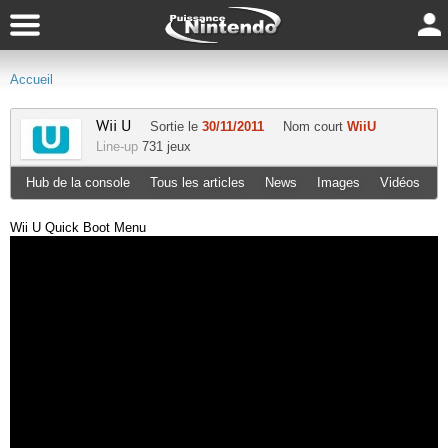
Accueil
Wii U
Sortie le
30/11/2011
Nom court
WiiU
Line-up
731 jeux
Hub de la console
Tous les articles
News
Images
Vidéos
Wii U Quick Boot Menu