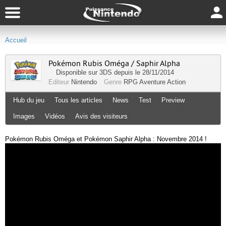
Accueil
Pokémon Rubis Oméga / Saphir Alpha
Disponible sur
3DS
depuis le 28/11/2014
Editeur
Nintendo
Genre
RPG
Aventure
Action
Hub du jeu
Tous les articles
News
Test
Preview
Images
Vidéos
Avis des visiteurs
Pokémon Rubis Oméga et Pokémon Saphir Alpha : Novembre 2014 !