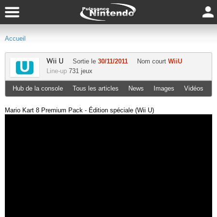
Accueil
Wii U
Sortie le
30/11/2011
Nom court
WiiU
Line-up
731 jeux
Hub de la console
Tous les articles
News
Images
Vidéos
Mario Kart 8 Premium Pack - Édition spéciale (Wii U)