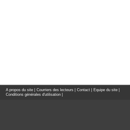
A propos du site
|
Courriers des lecteurs
|
Contact
|
Equipe du site
|
Conditions générales d'utilisation
|