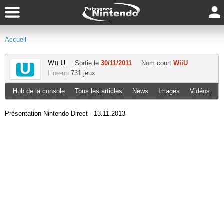
Accueil
Wii U
Sortie le
30/11/2011
Nom court
WiiU
Line-up
731 jeux
Hub de la console
Tous les articles
News
Images
Vidéos
Présentation Nintendo Direct - 13.11.2013