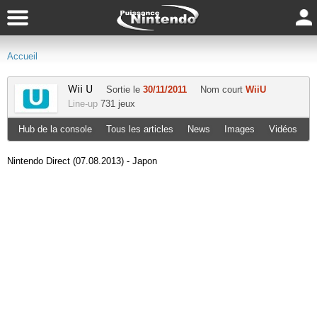
Accueil
Wii U
Sortie le
30/11/2011
Nom court
WiiU
Line-up
731 jeux
Hub de la console
Tous les articles
News
Images
Vidéos
Nintendo Direct (07.08.2013) - Japon