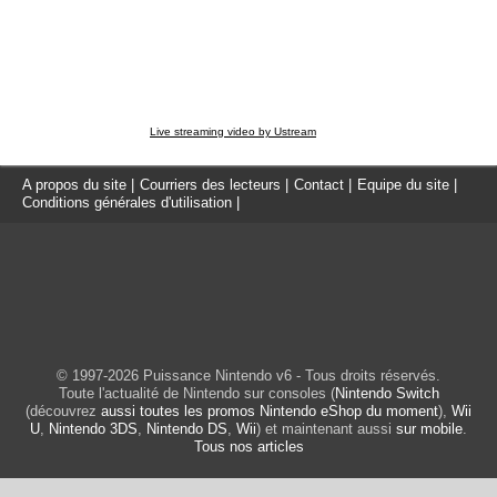
Live streaming video by Ustream
A propos du site
|
Courriers des lecteurs
|
Contact
|
Equipe du site
|
Conditions générales d'utilisation
|
© 1997-2026 Puissance Nintendo v6 - Tous droits réservés.
Toute l'actualité de Nintendo sur consoles (
Nintendo Switch
(découvrez
aussi toutes les promos Nintendo eShop du moment
),
Wii
U
,
Nintendo 3DS
,
Nintendo DS
,
Wii
) et maintenant aussi
sur mobile
.
Tous nos articles