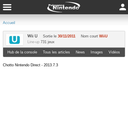
Accueil
Wii U
Sortie le
30/11/2011
Nom court
WiiU
Line-up
731 jeux
Hub de la console
Tous les articles
News
Images
Vidéos
Chotto Nintendo Direct - 2013.7.3