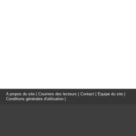
A propos du site
|
Courriers des lecteurs
|
Contact
|
Equipe du site
|
Conditions générales d'utilisation
|