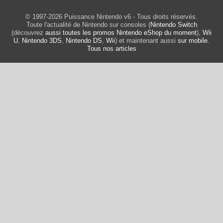
© 1997-2026 Puissance Nintendo v6 - Tous droits réservés.
Toute l'actualité de Nintendo sur consoles (
Nintendo Switch
(découvrez
aussi toutes les promos Nintendo eShop du moment
),
Wii
U
,
Nintendo 3DS
,
Nintendo DS
,
Wii
) et maintenant aussi
sur mobile
.
Tous nos articles