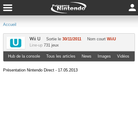
Accueil
Wii U
Sortie le
30/11/2011
Nom court
WiiU
Line-up
731 jeux
Hub de la console
Tous les articles
News
Images
Vidéos
Présentation Nintendo Direct - 17.05.2013