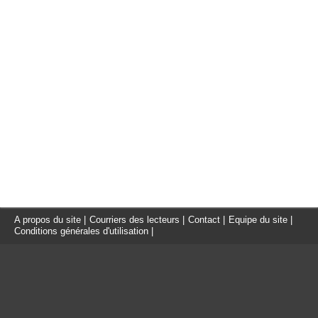
A propos du site
|
Courriers des lecteurs
|
Contact
|
Equipe du site
|
Conditions générales d'utilisation
|