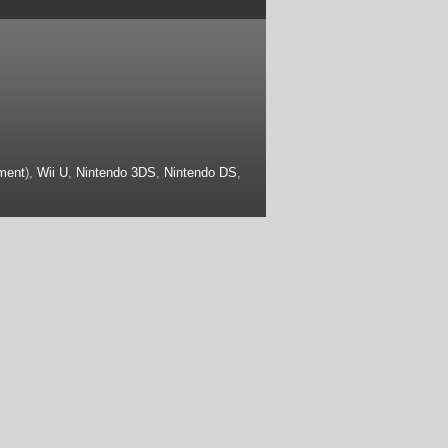
ment
),
Wii U
,
Nintendo 3DS
,
Nintendo DS
,