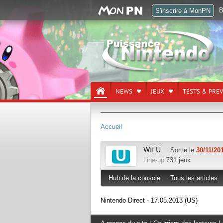
B
S'inscrire à MonPN
NEWS
JEUX
TESTS & PRE
Accueil
Wii U
Sortie le
30/11/20
Line-up
731 jeux
Hub de la console
Tous les articles
Nintendo Direct - 17.05.2013 (US)