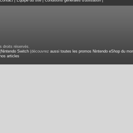
Contact
|
Equipe du site
|
Conditions générales d'utilisation
|
 droits réservés.
(
Nintendo Switch
(découvrez
aussi toutes les promos Nintendo eShop du mo
nos articles