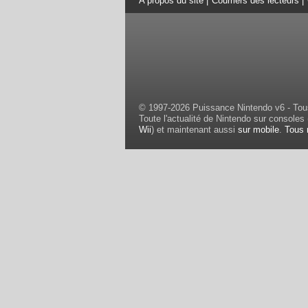
A propos du site
|
Courriers des lecteurs
|
© 1997-2026 Puissance Nintendo v6 - Tous
Toute l'actualité de Nintendo sur consoles 
Wii
) et maintenant aussi
sur mobile
.
Tous 