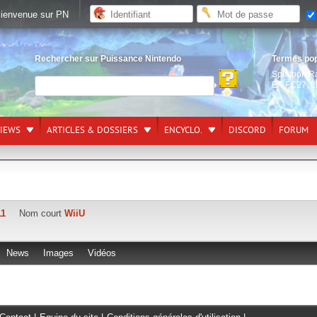
ienvenue sur PN
Rechercher sur Puissance Nintendo
Termes po
Splatoon R
EA FC27
,
L
VIEWS
ARTICLES & DOSSIERS
ENCYCLO.
DISCORD
FORUM
11
Nom court
WiiU
News
Images
Vidéos