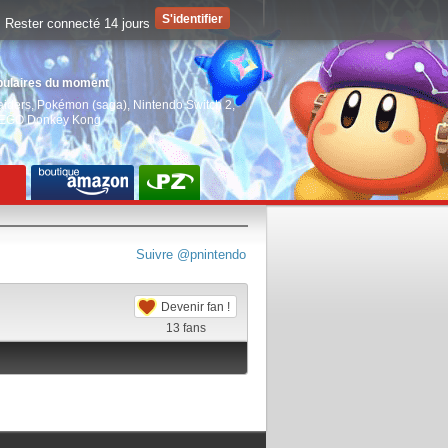
Rester connecté 14 jours
pulaires du moment
aiders
,
Pokémon (saga)
,
Nintendo Switch 2
,
EGO Donkey Kong
Suivre @pnintendo
Devenir fan !
13
fans