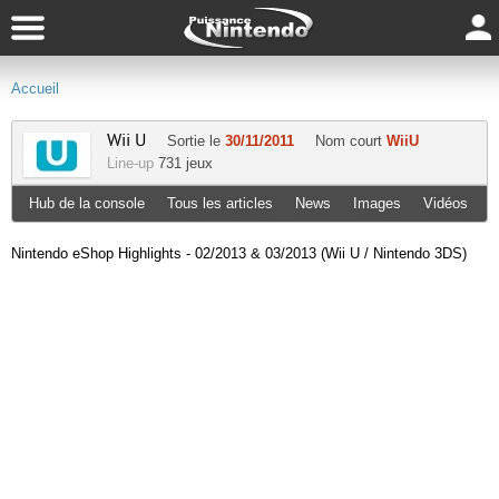
Accueil
Wii U
Sortie le
30/11/2011
Nom court
WiiU
Line-up
731 jeux
Hub de la console
Tous les articles
News
Images
Vidéos
Nintendo eShop Highlights - 02/2013 & 03/2013 (Wii U / Nintendo 3DS)