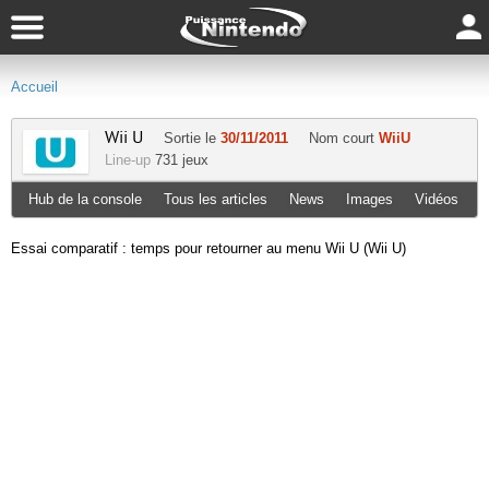
Accueil
Wii U
Sortie le
30/11/2011
Nom court
WiiU
Line-up
731 jeux
Hub de la console
Tous les articles
News
Images
Vidéos
Essai comparatif : temps pour retourner au menu Wii U (Wii U)