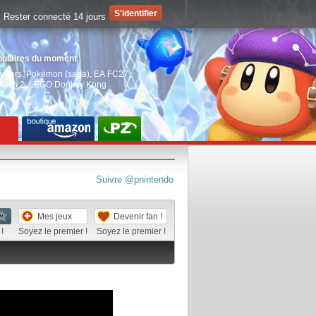
Rester connecté 14 jours
pulaires du moment
aiders
,
Pokémon (saga)
,
EA FC27
,
witch 2
,
LEGO Donkey Kong
Suivre @pnintendo
Mes jeux
Devenir fan !
!
Soyez le premier !
Soyez le premier !