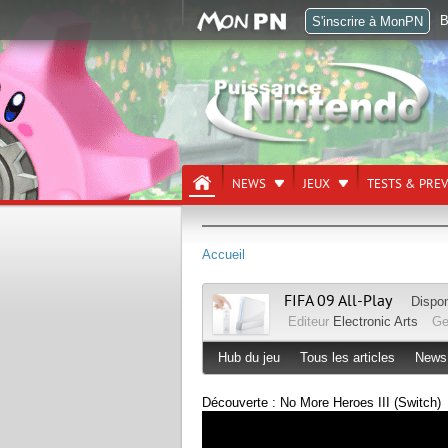
B
S'inscrire à MonPN
NEWS
JEUX
TESTS & PRE
Accueil
FIFA 09 All-Play
Dispon
Editeur
Electronic Arts
Ge
Hub du jeu
Tous les articles
News
Découverte : No More Heroes III (Switch)