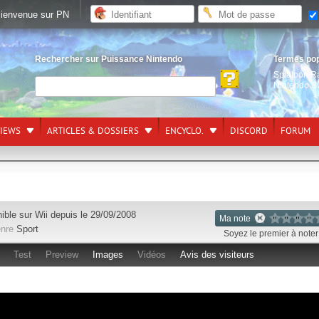
ienvenue sur PN
Rechercher sur Puissance Nintendo
Termes po
Splatoon R
Nintendo S
VIEWS
ARTICLES & DOSSIERS
ENCYCLO.
DISCORD
FORUM
ible sur
Wii
depuis le 29/09/2008
Ma note
nre
Sport
Soyez le premier à noter 
Test
Preview
Images
Vidéos
Avis des visiteurs