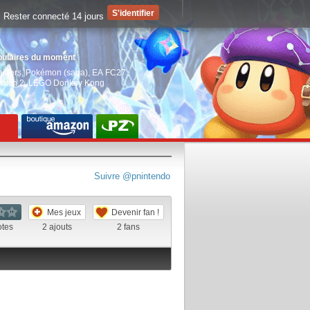
Rester connecté 14 jours
pulaires du moment
aiders
,
Pokémon (saga)
,
EA FC27
,
witch 2
,
LEGO Donkey Kong
Suivre @pnintendo
Mes jeux
Devenir fan !
otes
2
ajouts
2
fans