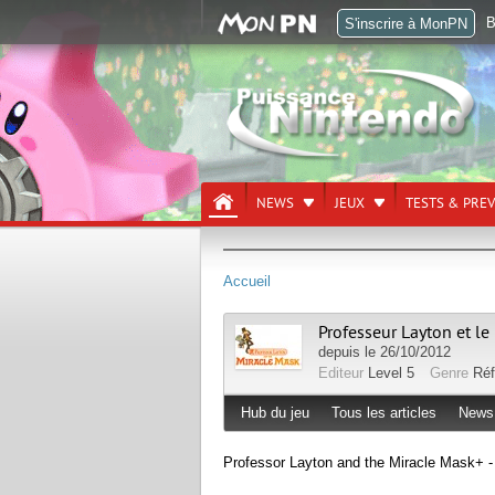
B
S'inscrire à MonPN
NEWS
JEUX
TESTS & PRE
Accueil
Professeur Layton et l
depuis le 26/10/2012
Editeur
Level 5
Genre
Réf
Hub du jeu
Tous les articles
News
Professor Layton and the Miracle Mask+ - 