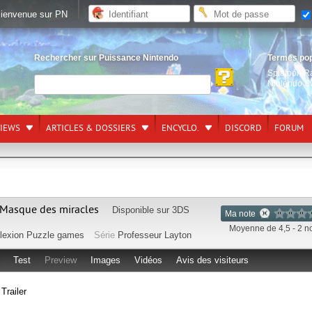
ienvenue sur PN
Rechercher sur Puissance Nintendo
Termes po
Splatoon R
Nintendo S
VIEWS
ARTICLES & DOSSIERS
ENCYCLO.
DISCORD
FORUM
e Masque des miracles
Disponible sur
3DS
Ma note
Moyenne de 4,5 - 2 n
lexion
Puzzle games
Série
Professeur Layton
Test
Preview
Images
Vidéos
Avis des visiteurs
Trailer