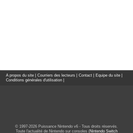
A propos du site
|
Courriers des lecteurs
|
Contact
|
Equipe du site
|
Conditions générales d'utilisation
|
© 1997-2026 Puissance Nintendo v6 - Tous droits réservés.
Toute l'actualité de Nintendo sur consoles (
Nintendo Switch