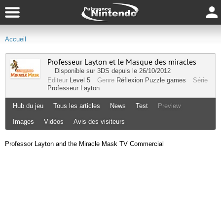
Accueil
Professeur Layton et le Masque des miracles
Disponible sur
3DS
depuis le 26/10/2012
Editeur
Level 5
Genre
Réflexion
Puzzle games
Série
Professeur Layton
Hub du jeu
Tous les articles
News
Test
Preview
Images
Vidéos
Avis des visiteurs
Professor Layton and the Miracle Mask TV Commercial