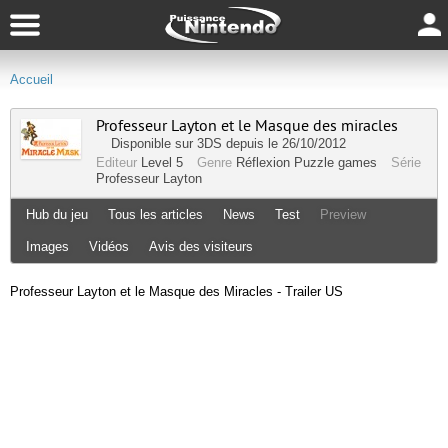
Accueil
Professeur Layton et le Masque des miracles
Disponible sur
3DS
depuis le 26/10/2012
Editeur
Level 5
Genre
Réflexion
Puzzle games
Série
Professeur Layton
Hub du jeu
Tous les articles
News
Test
Preview
Images
Vidéos
Avis des visiteurs
Professeur Layton et le Masque des Miracles - Trailer US