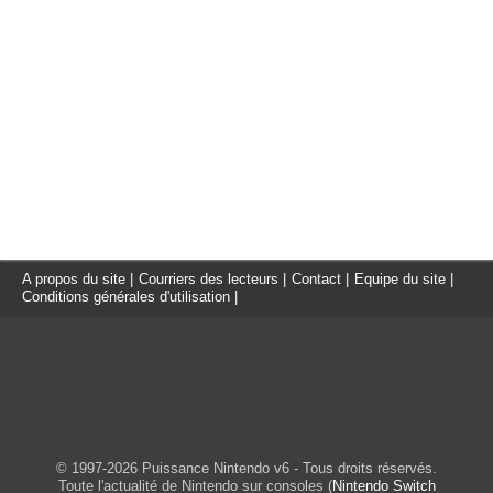
A propos du site
|
Courriers des lecteurs
|
Contact
|
Equipe du site
|
Conditions générales d'utilisation
|
© 1997-2026 Puissance Nintendo v6 - Tous droits réservés.
Toute l'actualité de Nintendo sur consoles (
Nintendo Switch