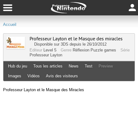
Accueil
Professeur Layton et le Masque des miracles
Disponible sur
3DS
depuis le 26/10/2012
Editeur
Level 5
Genre
Réflexion
Puzzle games
Série
Professeur Layton
Hub du jeu
Tous les articles
News
Test
Preview
Images
Vidéos
Avis des visiteurs
Professeur Layton et le Masque des Miracles