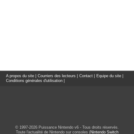
A propos du site
|
Courriers des lecteurs
|
Contact
|
Equipe du site
|
Conditions générales d'utilisation
|
© 1997-2026 Puissance Nintendo v6 - Tous droits réservés.
Toute l'actualité de Nintendo sur consoles (
Nintendo Switch