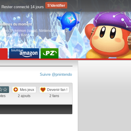
Rester connecté 14 jours
pulaires du moment
aiders
,
Pokémon (saga)
,
Nintendo Switch 2
,
EGO Donkey Kong
Suivre @pnintendo
Mes jeux
Devenir fan !
otes
2
ajouts
2
fans