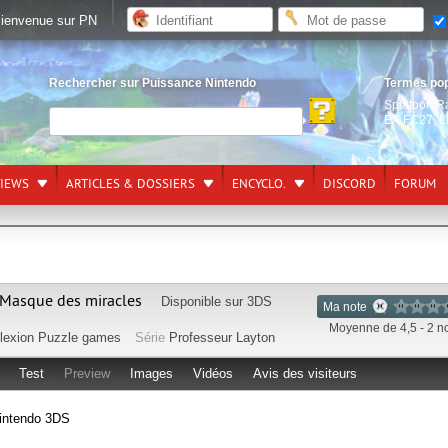
ienvenue sur PN
Rechercher sur Puissance Nintendo
Termes po
Splatoon R
EA FC27
,
L
VIEWS
ARTICLES & DOSSIERS
ENCYCLO.
DISCORD
FORUM
e Masque des miracles
Disponible sur
3DS
Ma note
Moyenne de 4,5 - 2 n
lexion
Puzzle games
Série
Professeur Layton
Test
Preview
Images
Vidéos
Avis des visiteurs
Nintendo 3DS