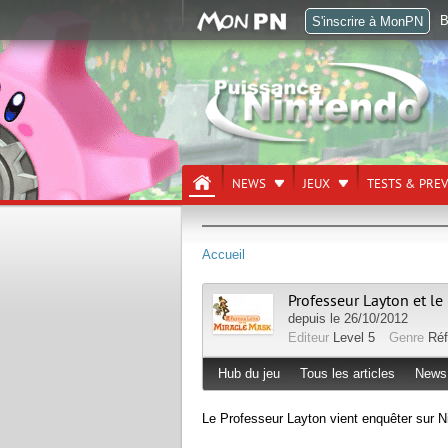
B
S'inscrire à MonPN
NEWS
JEUX
TESTS & PRE
Accueil
Professeur Layton et l
depuis le 26/10/2012
Editeur
Level 5
Genre
Réf
Hub du jeu
Tous les articles
News
Le Professeur Layton vient enquêter sur 