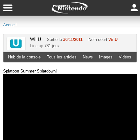
Accueil
Wii U
Sortie le
30/11/2011
Nom court
WiiU
Line-up
731 jeux
Hub de la console
Tous les articles
News
Images
Vidéos
Splatoon Summer Splatdown!