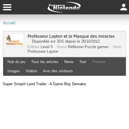
Accueil
Professeur Layton et le Masque des miracles
Disponible sur
3DS
depuis le 26/10/2012
Editeur
Level 5
Genre
Réflexion
Puzzle games
Série
Professeur Layton
Hub du jeu
Tous les articles
News
Test
Preview
Images
Vidéos
Avis des visiteurs
Super Smash Land Trailer - A Game Boy Demake