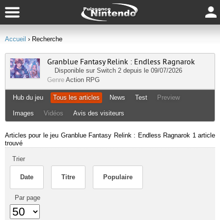
Accueil
› Recherche
Granblue Fantasy Relink : Endless Ragnarok
Disponible sur
Switch 2
depuis le 09/07/2026
Genre
Action RPG
Hub du jeu
Tous les articles
News
Test
Preview
Images
Vidéos
Avis des visiteurs
Articles pour le jeu Granblue Fantasy Relink : Endless Ragnarok
1 article
trouvé
Trier
Date
Titre
Populaire
Par page