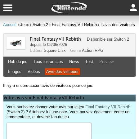
Accueil
› Jeux
› Switch 2
› Final Fantasy VII Rebirth
› L'avis des visiteurs
Final Fantasy VII Rebirth
Disponible sur
Switch 2
depuis le 03/06/2026
Editeur
Square Enix
Genre
Action RPG
Hub du jeu
Tous les articles
News
Test
Preview
Images
Vidéos
Avis des visiteurs
Il n'y a encore aucun avis de visiteurs pour ce jeu.
Votre avis sur Final Fantasy VII Rebirth
Vous souhaitez donner votre avis sur le jeu
Final Fantasy VII Rebirth
(Switch 2) ? Attribuez-lui une note. Vous pouvez également écrire un
commentaire, et devenir fan du jeu.