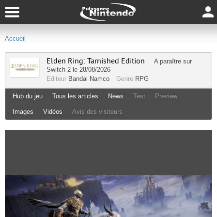
Accueil
Elden Ring: Tarnished Edition
A paraître sur
Switch 2
le 28/08/2026
Editeur
Bandai Namco
Genre
RPG
Hub du jeu
Tous les articles
News
Test
Preview
Images
Vidéos
Avis des visiteurs