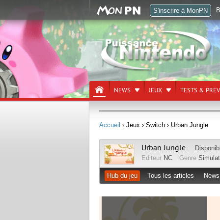
B
S'inscrire à MonPN
NEWS
JEUX
TESTS & PRE
Accueil
› Jeux
› Switch
› Urban Jungle
Urban Jungle
Disponib
Editeur
NC
Genre
Simulat
Hub du jeu
Tous les articles
News