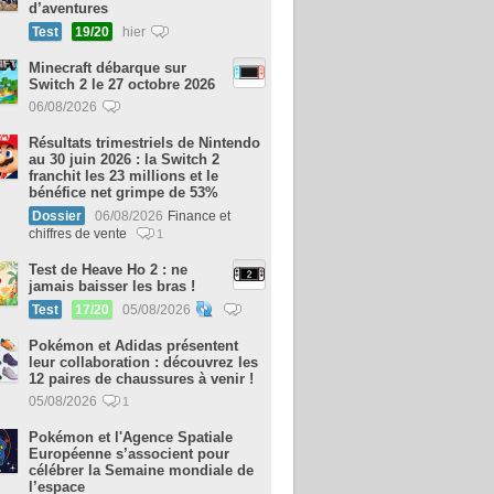
d’aventures
Test
19/20
hier
Minecraft débarque sur
Switch 2 le 27 octobre 2026
06/08/2026
Résultats trimestriels de Nintendo
au 30 juin 2026 : la Switch 2
franchit les 23 millions et le
bénéfice net grimpe de 53%
Dossier
06/08/2026
Finance et
chiffres de vente
1
Test de Heave Ho 2 : ne
jamais baisser les bras !
Test
17/20
05/08/2026
Pokémon et Adidas présentent
leur collaboration : découvrez les
12 paires de chaussures à venir !
05/08/2026
1
Pokémon et l'Agence Spatiale
Européenne s’associent pour
célébrer la Semaine mondiale de
l’espace