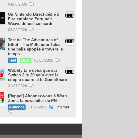
04/08/2026
Un Nintendo Direct dédié à
Fire emblem: Fortune's
Weave diffusé ce mardi
03/08/2026
Test de The Adventures of
Elliot : The Millenium Tales,
une belle épopée à travers le
temps
Test
16/20
03/08/2026
Wobbly Life débarque sur
Switch 2 le 20 août avec la
coop à quatre et le GameShare
31/07/2026
[Rappel] Abonnez-vous à Warp
Zone, la newsletter de PN
Annonce
31/07/2026
Internet
1