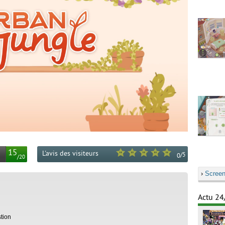
15
L'avis des visiteurs
/
5
0
/
20
›
Screen
Actu 24
tion