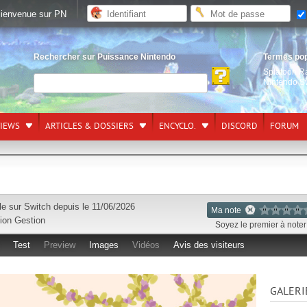
ienvenue sur PN
Rechercher sur Puissance Nintendo
Termes po
Splatoon R
Nintendo S
VIEWS
ARTICLES & DOSSIERS
ENCYCLO.
DISCORD
FORUM
le sur
Switch
depuis le 11/06/2026
Ma note
ion Gestion
Soyez le premier à noter 
Test
Preview
Images
Vidéos
Avis des visiteurs
GALERI