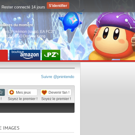
Rester connecté 14 jours
pulaires du moment
aiders
,
Pokémon (saga)
,
EA FC27
,
witch 2
,
LEGO Donkey Kong
Suivre @pnintendo
Mes jeux
Devenir fan !
!
Soyez le premier !
Soyez le premier !
E IMAGES