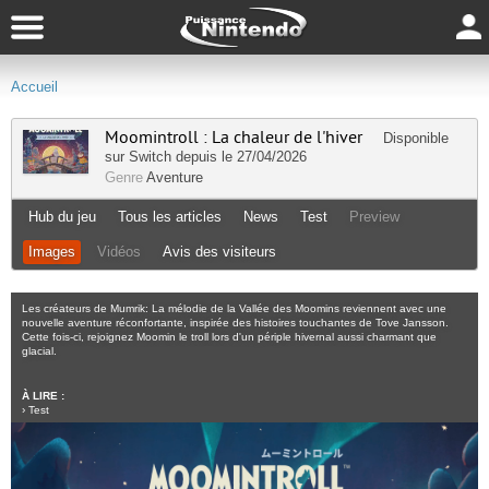
Accueil
Moomintroll : La chaleur de l'hiver
Disponible
sur
Switch
depuis le 27/04/2026
Genre
Aventure
Hub du jeu
Tous les articles
News
Test
Preview
Images
Vidéos
Avis des visiteurs
Les créateurs de Mumrik: La mélodie de la Vallée des Moomins reviennent avec une
nouvelle aventure réconfortante, inspirée des histoires touchantes de Tove Jansson.
Cette fois-ci, rejoignez Moomin le troll lors d'un périple hivernal aussi charmant que
glacial.
À LIRE :
›
Test