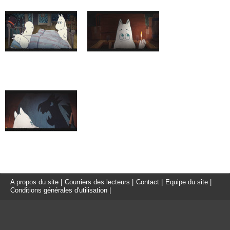
A propos du site
|
Courriers des lecteurs
|
Contact
|
Equipe du site
|
Conditions générales d'utilisation
|